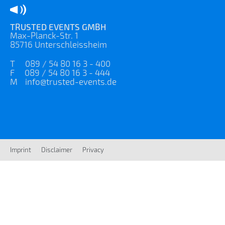
TRUSTED EVENTS GMBH
Max-Planck-Str. 1
85716 Unterschleissheim
T 089 / 54 80 16 3 - 400
F 089 / 54 80 16 3 - 444
M
info@trusted-events.de
Imprint
Disclaimer
Privacy